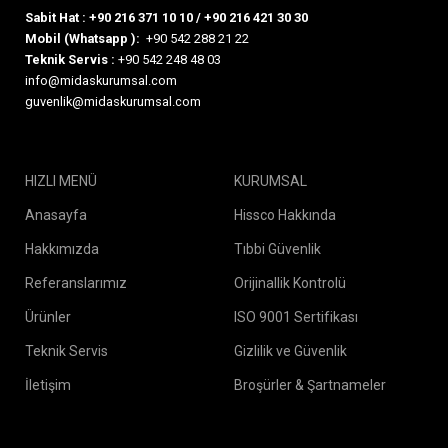
Sabit Hat :
+90 216 371 10 10
/
+90 216 421 30 30
Mobil (Whatsapp ):
+90 542 288 21 22
Teknik Servis :
+90 542 248 48 03
info@midaskurumsal.com
guvenlik@midaskurumsal.com
HIZLI MENÜ
KURUMSAL
Anasayfa
Hissco Hakkında
Hakkımızda
Tıbbi Güvenlik
Referanslarımız
Orijinallik Kontrolü
Ürünler
ISO 9001 Sertifikası
Teknik Servis
Gizlilik ve Güvenlik
İletişim
Broşürler & Şartnameler