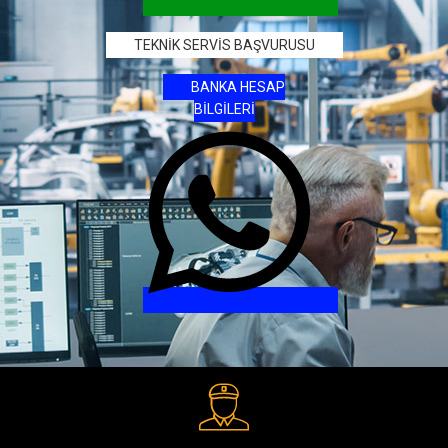
TEKNİK SERVİS BAŞVURUSU
BANKA HESAP
BİLGİLERİ