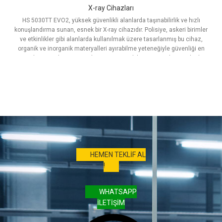
X-ray Cihazları
HS 5030TT EVO2, yüksek güvenlikli alanlarda taşınabilirlik ve hızlı
konuşlandırma sunan, esnek bir X-ray cihazıdır. Polisiye, askeri birimler
ve etkinlikler gibi alanlarda kullanılmak üzere tasarlanmış bu cihaz,
organik ve inorganik materyalleri ayırabilme yeteneğiyle güvenliği en
üst düzeye çıkarır. Kompakt tasarımı, mobil taşıma arabası ve hızlı
kurulum özellikleri ile her ortamda kolayca kullanılabilir.
HEMEN TEKLİF AL
!
WHATSAPP
İLETİŞİM