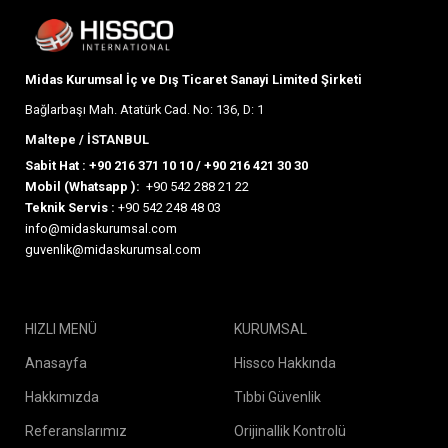
Midas Kurumsal İç ve Dış Ticaret Sanayi Limited Şirketi
Bağlarbaşı Mah. Atatürk Cad. No: 136, D: 1
Maltepe / İSTANBUL
Sabit Hat :
+90 216 371 10 10
/
+90 216 421 30 30
Mobil (Whatsapp ):
+90 542 288 21 22
Teknik Servis :
+90 542 248 48 03
info@midaskurumsal.com
guvenlik@midaskurumsal.com
HIZLI MENÜ
KURUMSAL
Anasayfa
Hissco Hakkında
Hakkımızda
Tıbbi Güvenlik
Referanslarımız
Orijinallik Kontrolü