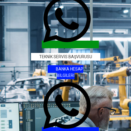
TEKNİK SERVİS BAŞVURUSU
BANKA HESAP
BİLGİLERİ