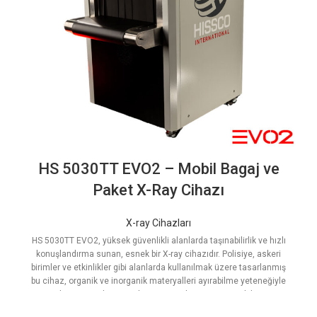
HS 5030TT EVO2 – Mobil Bagaj ve
Paket X-Ray Cihazı
X-ray Cihazları
HS 5030TT EVO2, yüksek güvenlikli alanlarda taşınabilirlik ve hızlı
konuşlandırma sunan, esnek bir X-ray cihazıdır. Polisiye, askeri
birimler ve etkinlikler gibi alanlarda kullanılmak üzere tasarlanmış
bu cihaz, organik ve inorganik materyalleri ayırabilme yeteneğiyle
güvenliği en üst düzeye çıkarır. Kompakt tasarımı, mobil taşıma
arabası ve hızlı kurulum özellikleri ile her ortamda kolayca