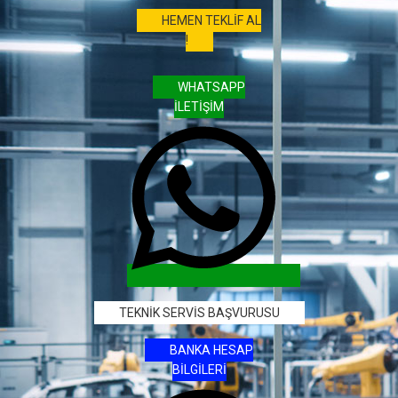
HEMEN TEKLİF AL
!
WHATSAPP
İLETİŞİM
TEKNİK SERVİS BAŞVURUSU
BANKA HESAP
BİLGİLERİ