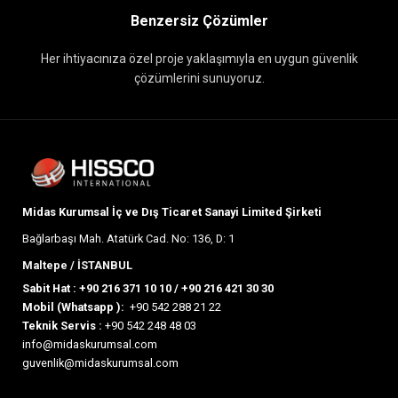
Benzersiz Çözümler
Her ihtiyacınıza özel proje yaklaşımıyla en uygun güvenlik
çözümlerini sunuyoruz.
Midas Kurumsal İç ve Dış Ticaret Sanayi Limited Şirketi
Bağlarbaşı Mah. Atatürk Cad. No: 136, D: 1
Maltepe / İSTANBUL
Sabit Hat :
+90 216 371 10 10
/
+90 216 421 30 30
Mobil (Whatsapp ):
+90 542 288 21 22
Teknik Servis :
+90 542 248 48 03
info@midaskurumsal.com
guvenlik@midaskurumsal.com