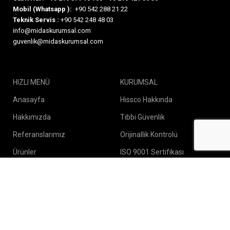
Mobil (Whatsapp ):
+90 542 288 21 22
Teknik Servis :
+90 542 248 48 03
info@midaskurumsal.com
guvenlik@midaskurumsal.com
HIZLI MENÜ
KURUMSAL
Anasayfa
Hissco Hakkında
Hakkımızda
Tıbbi Güvenlik
Referanslarımız
Orijinallik Kontrolü
Ürünler
ISO 9001 Sertifikası
Teknik Servis
Gizlilik ve Güvenlik
İletişim
Broşürler & Şartnameler
KURUMSAL TEKLİF TALEBİ
Broşürler