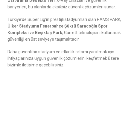
Üst Arama Dedektörleri
, X-Ray cihazları ve güvenlik
bariyerleri, bu alanlarda eksiksiz güvenlik çözümleri sunar.
Türkiye’de Süper Lig’in prestijli stadyumları olan RAMS PARK,
Ülker Stadyumu Fenerbahçe Şükrü Saracoğlu Spor
Kompleksi
ve
Beşiktaş Park
, Garrett teknolojisini kullanarak
güvenliği en üst seviyeye taşımaktadır.
Daha güvenli bir stadyum ve etkinlik ortamı yaratmak için
ihtiyaçlarınıza uygun güvenlik çözümlerini keşfetmek üzere
bizimle iletişime geçebilirsiniz.