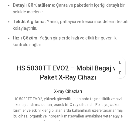
Detaylı Görüntüleme:
Çanta ve paketlerin içeriği detaylı bir
şekilde incelenir.
Tehdit Algılama:
Yanıcı, patlayıcı ve kesici maddelerin tespiti
kolaylaştırılır.
Hızlı Çözüm:
Yoğun girişlerde hızlı ve etkili bir güvenlik
kontrolü sağlar.
HS 5030TT EVO2 – Mobil Bagaj ve
Paket X-Ray Cihazı
X-ray Cihazları
HS 5030TT EVO2, yüksek güvenlikli alanlarda taşınabilirlik ve hızlı
konuşlandırma sunan, esnek bir X-ray cihazıdır. Polisiye, askeri
birimler ve etkinlikler gibi alanlarda kullanılmak üzere tasarlanmış
bu cihaz, organik ve inorganik materyalleri ayırabilme yeteneğiyle
güvenliği en üst düzeye çıkarır. Kompakt tasarımı, mobil taşıma
arabası ve hızlı kurulum özellikleri ile her ortamda kolayca
kullanılabilir.