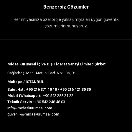
Benzersiz Çözümler
Her ihtiyacınıza özel proje yaklaşımıyla en uygun güvenlik
çözümlerini sunuyoruz.
Midas Kurumsal İç ve Dış Ticaret Sanayi Limited Şirketi
Bağlarbaşı Mah. Atatürk Cad. No: 136, D: 1
Maltepe / İSTANBUL
Sabit Hat :
+90 216 371 10 10
/
+90 216 421 30 30
Mobil (Whatsapp ):
+90 542 288 21 22
Teknik Servis :
+90 542 248 48 03
info@midaskurumsal.com
guvenlik@midaskurumsal.com